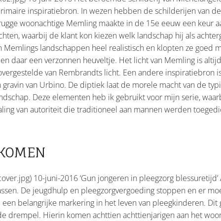
primaire inspiratiebron. In wezen hebben de schilderijen van 
rugge woonachtige Memling maakte in de 15e eeuw een keur aan
hten, waarbij de klant kon kiezen welk landschap hij als achte
ijn Memlings landschappen heel realistisch en klopten ze goed 
n daar een verzonnen heuveltje. Het licht van Memling is altijd
ergestelde van Rembrandts licht. Een andere inspiratiebron is h
 gravin van Urbino. De diptiek laat de morele macht van de typ
t landschap. Deze elementen heb ik gebruikt voor mijn serie, waa
raling van autoriteit die traditioneel aan mannen werden toegedi
GEKOMEN
ver.jpg) 10-juni-2016 ‘Gun jongeren in pleegzorg blessuretijd’ 
wassen. De jeugdhulp en pleegzorgvergoeding stoppen en er moe
 een belangrijke markering in het leven van pleegkinderen. Dit 
e drempel. Hierin komen achttien achttienjarigen aan het woor