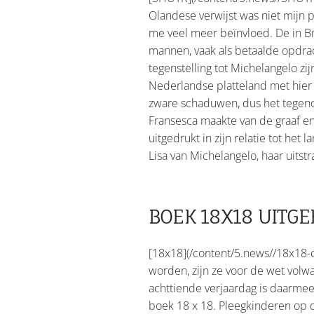
Olandese verwijst was niet mijn 
me veel meer beïnvloed. De in B
mannen, vaak als betaalde opdrac
tegenstelling tot Michelangelo z
Nederlandse platteland met hier e
zware schaduwen, dus het tegenov
Fransesca maakte van de graaf en
uitgedrukt in zijn relatie tot he
Lisa van Michelangelo, haar uitst
BOEK 18X18 UIT
[18x18](/content/5.news//18x18-co
worden, zijn ze voor de wet vol
achttiende verjaardag is daarmee
boek 18 x 18. Pleegkinderen op d