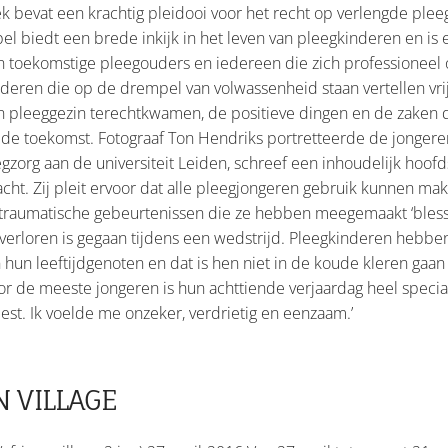
ek bevat een krachtig pleidooi voor het recht op verlengde plee
l biedt een brede inkijk in het leven van pleegkinderen en is 
 toekomstige pleegouders en iedereen die zich professioneel of
deren die op de drempel van volwassenheid staan vertellen vriju
 pleeggezin terechtkwamen, de positieve dingen en de zaken di
r de toekomst. Fotograaf Ton Hendriks portretteerde de jonge
egzorg aan de universiteit Leiden, schreef een inhoudelijk hoof
acht. Zij pleit ervoor dat alle pleegjongeren gebruik kunnen ma
traumatische gebeurtenissen die ze hebben meegemaakt ‘blessur
d verloren is gegaan tijdens een wedstrijd. Pleegkinderen heb
n leeftijdgenoten en dat is hen niet in de koude kleren gaan zi
or de meeste jongeren is hun achttiende verjaardag heel speciaa
est. Ik voelde me onzeker, verdrietig en eenzaam.’
N VILLAGE