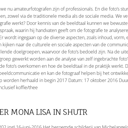
 we nu amateurfotografen zijn of professionals. En die foto’s st
n, zowel via de traditionele media als de sociale media. We ver
ografie werkt? Door kennis van de beeldtaal kunnen we bewust
praak, waarin hij handvaten geeft om de fotografie te analyse
r wordt ingegaan op de diverse aspecten, zoals inhoud, vorm, 
en kijken naar de culturele en sociale aspecten van de communi
lende doelgroepen, waarvoor de foto’s bedoeld zijn. Na de uit
e groep gewerkt worden aan de analyse van zelf ingebrachte fot
e foto’s overkomen en hoe de beeldtaal in de praktijk werkt. D
eeldcommunicatie en kan de fotograaf helpen bij het ontwikkele
 worden herhaald in begin 2017 Datum: 17 oktober 2016 Duur
nclusief koffie/thee
ER MONA LISA IN SHUTR
2.jpg) 16-juni-2016 Het beroemde schilderij van Michelangelo