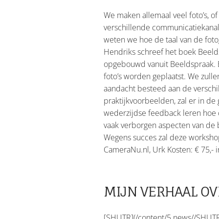
We maken allemaal veel foto’s, of
verschillende communicatiekanale
weten we hoe de taal van de fot
Hendriks schreef het boek Beelds
opgebouwd vanuit Beeldspraak. E
foto’s worden geplaatst. We zull
aandacht besteed aan de verschil
praktijkvoorbeelden, zal er in d
wederzijdse feedback leren hoe d
vaak verborgen aspecten van de b
Wegens succes zal deze workshop
CameraNu.nl, Urk Kosten: € 75,- i
MIJN VERHAAL OV
[SHUTR](/content/5.news//SHUTR0