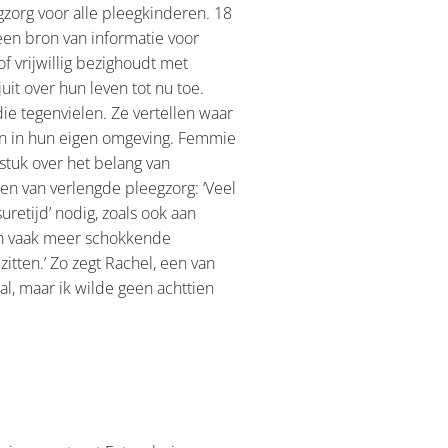
gzorg voor alle pleegkinderen. 18
een bron van informatie voor
 vrijwillig bezighoudt met
it over hun leven tot nu toe.
e tegenvielen. Ze vertellen waar
ren in hun eigen omgeving. Femmie
dstuk over het belang van
ken van verlengde pleegzorg: ‘Veel
etijd’ nodig, zoals ook aan
ben vaak meer schokkende
tten.’ Zo zegt Rachel, een van
l, maar ik wilde geen achttien