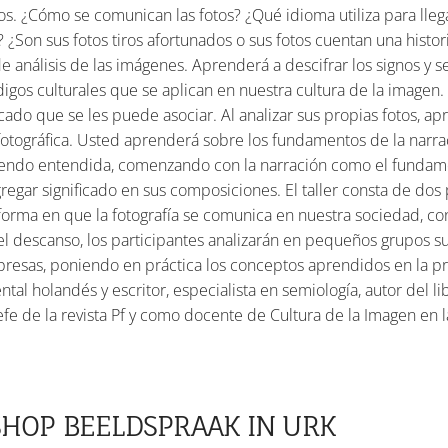
os. ¿Cómo se comunican las fotos? ¿Qué idioma utiliza para lleg
¿Son sus fotos tiros afortunados o sus fotos cuentan una histori
 análisis de las imágenes. Aprenderá a descifrar los signos y se
igos culturales que se aplican en nuestra cultura de la imagen
ficado que se les puede asociar. Al analizar sus propias fotos, 
tográfica. Usted aprenderá sobre los fundamentos de la narraci
 siendo entendida, comenzando con la narración como el funda
ar significado en sus composiciones. El taller consta de dos p
 forma en que la fotografía se comunica en nuestra sociedad, 
 descanso, los participantes analizarán en pequeños grupos su
resas, poniendo en práctica los conceptos aprendidos en la pri
al holandés y escritor, especialista en semiología, autor del li
e de la revista Pf y como docente de Cultura de la Imagen en l
SHOP BEELDSPRAAK IN URK