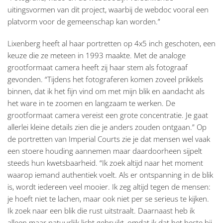
uitingsvormen van dit project, waarbij de webdoc vooral een
platvorm voor de gemeenschap kan worden.”
Lixenberg heeft al haar portretten op 4x5 inch geschoten, een
keuze die ze meteen in 1993 maakte. Met de analoge
grootformaat camera heeft zij haar stem als fotograaf
gevonden. “Tijdens het fotograferen komen zoveel prikkels
binnen, dat ik het fijn vind om met mijn blik en aandacht als
het ware in te zoomen en langzaam te werken. De
grootformaat camera vereist een grote concentratie. Je gaat
allerlei kleine details zien die je anders zouden ontgaan.” Op
de portretten van Imperial Courts zie je dat mensen wel vaak
een stoere houding aannemen maar daardoorheen sijpelt
steeds hun kwetsbaarheid. “Ik zoek altijd naar het moment
waarop iemand authentiek voelt. Als er ontspanning in de blik
is, wordt iedereen veel mooier. Ik zeg altijd tegen de mensen:
je hoeft niet te lachen, maar ook niet per se serieus te kijken.
Ik zoek naar een blik die rust uitstraalt. Daarnaast heb ik
alleen maar natuurlijk licht gebruikt, omdat ik dat het beste bij