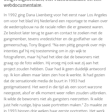
webdocumentaire.
In 1992 ging Dana Lixenberg voor het eerst naar Los Angeles
om voor het blad Vrij Nederland een reportage te maken over
de wederopbouw na de raciale rellen die er geweest waren.
Ze besloot later terug te gaan en contact te zoeken met de
gangmember, tevens vredestichter en de godfather van de
gemeenschap, Tony Bogard. “Na een pittig gesprek over mijn
intenties gaf hij mij toestemming om in zijn wijk te
fotograferen, maar hij had het idee dat de bewoners niet
graag op de foto wilden. Hij vroeg mij ook wat zij aan het
project zouden hebben. Daar had ik geen duidelijk antwoord
op. Ik kon alleen maar laten zien hoe ik werkte. Ik had gezien
dat de sensationele media de buurt in 1993 had
gestigmatiseerd. Het werd in die tijd als een soort warzone
neergezet, alsof er elk moment weer rellen zouden uitbreken.
Ik wilde de bewoners niet als gangsters neerzetten. Ik wilde
juist hele rustige, bijna saaie portretten maken.” Zo maakte ze
in 1993 binnen drie weken haar eerste portretten. Het werk