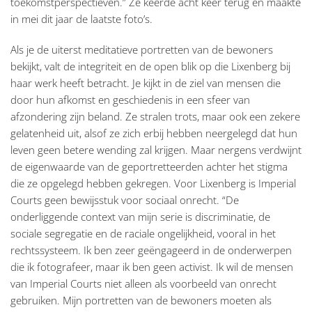
toekomstperspectieven.” Ze keerde acht keer terug en maakte
in mei dit jaar de laatste foto’s.
Als je de uiterst meditatieve portretten van de bewoners
bekijkt, valt de integriteit en de open blik op die Lixenberg bij
haar werk heeft betracht. Je kijkt in de ziel van mensen die
door hun afkomst en geschiedenis in een sfeer van
afzondering zijn beland. Ze stralen trots, maar ook een zekere
gelatenheid uit, alsof ze zich erbij hebben neergelegd dat hun
leven geen betere wending zal krijgen. Maar nergens verdwijnt
de eigenwaarde van de geportretteerden achter het stigma
die ze opgelegd hebben gekregen. Voor Lixenberg is Imperial
Courts geen bewijsstuk voor sociaal onrecht. “De
onderliggende context van mijn serie is discriminatie, de
sociale segregatie en de raciale ongelijkheid, vooral in het
rechtssysteem. Ik ben zeer geëngageerd in de onderwerpen
die ik fotografeer, maar ik ben geen activist. Ik wil de mensen
van Imperial Courts niet alleen als voorbeeld van onrecht
gebruiken. Mijn portretten van de bewoners moeten als