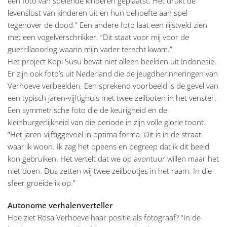
een foto van spelende kinderen geplaatst. Het drukt de
levenslust van kinderen uit en hun behoefte aan spel
tegenover de dood.” Een andere foto laat een rijstveld zien
met een vogelverschrikker. “Dit staat voor mij voor de
guerrillaoorlog waarin mijn vader terecht kwam.”
Het project Kopi Susu bevat niet alleen beelden uit Indonesië.
Er zijn ook foto’s uit Nederland die de jeugdherinneringen van
Verhoeve verbeelden. Een sprekend voorbeeld is de gevel van
een typisch jaren-vijftighuis met twee zeilboten in het venster.
Een symmetrische foto die de keurigheid en de
kleinburgerlijkheid van die periode in zijn volle glorie toont.
“Het jaren-vijftiggevoel in optima forma. Dit is in de straat
waar ik woon. Ik zag het opeens en begreep dat ik dit beeld
kon gebruiken. Het vertelt dat we op avontuur willen maar het
niet doen. Dus zetten wij twee zeilbootjes in het raam. In die
sfeer groeide ik op.”
Autonome verhalenverteller
Hoe ziet Rosa Verhoeve haar positie als fotograaf? “In de