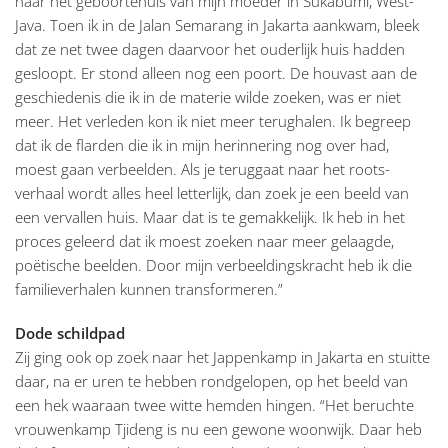
naar het geboortehuis van mijn moeder in Sukabumi, West-
Java. Toen ik in de Jalan Semarang in Jakarta aankwam, bleek
dat ze net twee dagen daarvoor het ouderlijk huis hadden
gesloopt. Er stond alleen nog een poort. De houvast aan de
geschiedenis die ik in de materie wilde zoeken, was er niet
meer. Het verleden kon ik niet meer terughalen. Ik begreep
dat ik de flarden die ik in mijn herinnering nog over had,
moest gaan verbeelden. Als je teruggaat naar het roots-
verhaal wordt alles heel letterlijk, dan zoek je een beeld van
een vervallen huis. Maar dat is te gemakkelijk. Ik heb in het
proces geleerd dat ik moest zoeken naar meer gelaagde,
poëtische beelden. Door mijn verbeeldingskracht heb ik die
familieverhalen kunnen transformeren.”
Dode schildpad
Zij ging ook op zoek naar het Jappenkamp in Jakarta en stuitte
daar, na er uren te hebben rondgelopen, op het beeld van
een hek waaraan twee witte hemden hingen. “Het beruchte
vrouwenkamp Tjideng is nu een gewone woonwijk. Daar heb