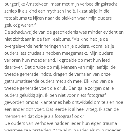
burgerlijke Amstelveen, maar met mijn verbeeldingskracht
schiep ik als kind een mythisch Indië. Ik zat altijd in die
fotoalbums te kijken naar de plekken waar mijn ouders
gelukkig waren.”
De schaduwzijde van de geschiedenis was minder evident en
niet zichtbaar in de familiealbums. “Als kind heb je de
overgeleverde herinneringen van je ouders, vooral als je
ouders iets cruciaals hebben meegemaakt. Mijn ouders
verloren hun moederland. Ik groeide op met hun leed
daarover. Dat drukte op mij. Mensen van mijn leeftijd, de
tweede generatie Indo’s, dragen de verhalen van onze
getraumatiseerde ouders met zich mee. Elk kind van de
tweede generatie voelt die druk. Dan ga je zorgen dat je
ouders gelukkig zijn. Ik ben niet voor niets fotograaf
geworden omdat ik antennes heb ontwikkeld om te zien hoe
een ander zich voelt. Dat leerde ik al heel vroeg. Ik scan de
mensen en dat doe je als fotograaf ook.”
De ouders van Verhoeve hadden ieder hun eigen trauma
waarmee ze worstelden. “Zowel mijn vader als mijn moeder