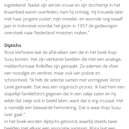
ingetekend. Nadat zijn eerste vrouw en zijn dochtertje in het
kraambed waren overleden, nam hij ontslag. Hij trouwde later
met haar jongere zuster, mijn moeder, en woonde nog twaalf
jaar in Indonesië voordat het gezin in 1957 de gedwongen
oversteek naar Nederland moesten maken.”
Diptichs
Rosa Verhoeve laat de afdrukken zien die in het boek Kopi
Susu komen. Het zijn vierkante beelden die met een analoge,
middenformaat Rolleiflex zijn gemaakt. Ze ademen de sfeer
van nostalgie en verdriet, maar ook van poëzie en
schoonheid. “Ik heb de selectie samen met vormgever Victor
Levie gemaakt. Dat was een organisch proces. Ik had hem een
stapeltje familiefoto’s gegeven die in een zakje zaten en hij
wilde dat zakje ook in beeld laten, want dat is erg cruciaal. Het
is namelijk een bewaarde herinnering. Dat is waar Kopi Susu
over gaat.”
In het boek worden diptychs getoond, waarbij steeds twee
beelden met elkaar een associatie aangaan. Rosa laat een